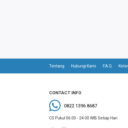
E-WALLET
CEK KUOTA & PERDANA
CEK VOUCHER
MASA AKTIF
PAKET INDOSAT
Tentang
Hubungi Kami
F.A.Q
Kete
PAKET XL
PAKET TRI
CONTACT INFO
0822 1396 8687
PAKET AXIS
CS Pukul 06.00 - 24.00 WIB Setiap Hari
PAKET SMARTFREN