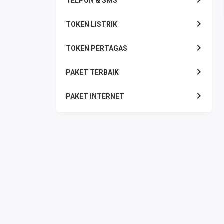
TELPON & SMS
TOKEN LISTRIK
TOKEN PERTAGAS
PAKET TERBAIK
PAKET INTERNET
VOUCHER INTERNET
AKTIVASI VOUCHER
AKTIVASI PERDANA
E-WALLET
DANA