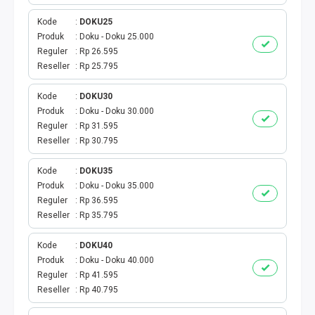
SHOPEEPAY
Kode
DOKU25
GOPAY
Produk
Doku - Doku 25.000
Reguler
Rp 26.595
Reseller
Rp 25.795
OVO
Kode
DOKU30
LINK AJA
Produk
Doku - Doku 30.000
Reguler
Rp 31.595
MAXIM
Reseller
Rp 30.795
KASPRO
Kode
DOKU35
Produk
Doku - Doku 35.000
Reguler
Rp 36.595
DOKU
Reseller
Rp 35.795
E-MONEY
Kode
DOKU40
Produk
Doku - Doku 40.000
VOUCHER GAME
Reguler
Rp 41.595
Reseller
Rp 40.795
TOPUP GAME