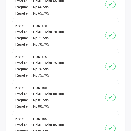
Produk
Doku - Doku 65.000
TAGIHAN LISTRIK
Reguler
Rp 66.595
Reseller
Rp 65.795
TAGIHAN PDAM
Kode
DOKU70
Produk
Doku - Doku 70.000
TAGIHAN BPJS
Reguler
Rp 71.595
Reseller
Rp 70.795
TAGIHAN GAS
Kode
DOKU75
TAGIHAN TELKOM
Produk
Doku - Doku 75.000
Reguler
Rp 76.595
TAGIHAN INTERNET & TV
Reseller
Rp 75.795
Kode
DOKU80
ANGSURAN KREDIT
Produk
Doku - Doku 80.000
Reguler
Rp 81.595
KARTU PASCABAYAR
Reseller
Rp 80.795
TAGIHAN PBB
Kode
DOKU85
Produk
Doku - Doku 85.000