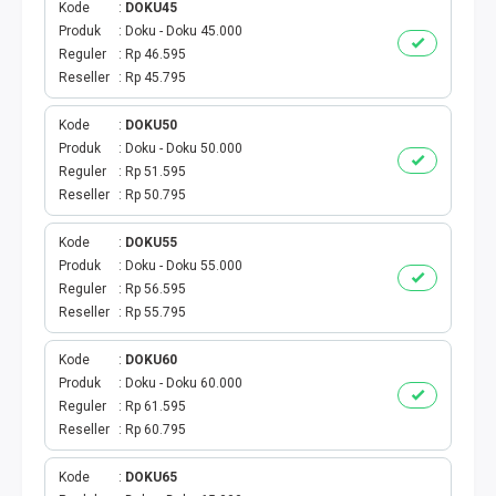
Kode
DOKU45
Produk
Doku - Doku 45.000
TOPUP GAME USER
Reguler
Rp 46.595
Reseller
Rp 45.795
MOBILE LEGENDS
Kode
DOKU50
GENSHIN IMPACT
Produk
Doku - Doku 50.000
Reguler
Rp 51.595
GOOGLE PLAY
Reseller
Rp 50.795
Kode
DOKU55
ITUNES
Produk
Doku - Doku 55.000
Reguler
Rp 56.595
WIFI ID
Reseller
Rp 55.795
STREAMING
Kode
DOKU60
Produk
Doku - Doku 60.000
Reguler
Rp 61.595
TRANSVISION X-STREAM
Reseller
Rp 60.795
TV PRABAYAR
Kode
DOKU65