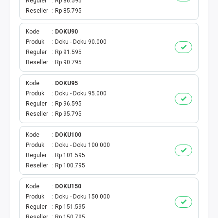
E-WALLET
Reguler
Rp 86.595
Reseller
Rp 85.795
CEK KUOTA & PERDANA
Kode
DOKU90
Produk
Doku - Doku 90.000
CEK VOUCHER
Reguler
Rp 91.595
Reseller
Rp 90.795
MASA AKTIF
Kode
DOKU95
PAKET INDOSAT
Produk
Doku - Doku 95.000
Reguler
Rp 96.595
Reseller
Rp 95.795
PAKET XL
Kode
DOKU100
PAKET TRI
Produk
Doku - Doku 100.000
Reguler
Rp 101.595
PAKET AXIS
Reseller
Rp 100.795
Kode
DOKU150
PAKET SMARTFREN
Produk
Doku - Doku 150.000
Reguler
Rp 151.595
PAKET TELKOMSEL
Reseller
Rp 150.795