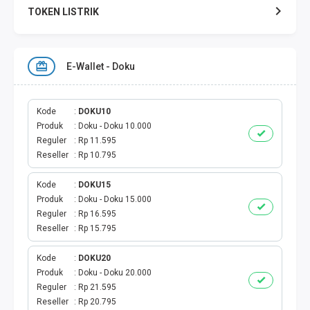
TOKEN LISTRIK
TOKEN PERTAGAS
E-Wallet - Doku
PAKET TERBAIK
PAKET INTERNET
Kode
DOKU10
Produk
Doku - Doku 10.000
Reguler
Rp 11.595
VOUCHER INTERNET
Reseller
Rp 10.795
AKTIVASI VOUCHER
Kode
DOKU15
Produk
Doku - Doku 15.000
AKTIVASI PERDANA
Reguler
Rp 16.595
Reseller
Rp 15.795
E-WALLET
Kode
DOKU20
Produk
Doku - Doku 20.000
DANA
Reguler
Rp 21.595
Reseller
Rp 20.795