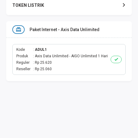
TOKEN LISTRIK
TOKEN PERTAGAS
Paket Internet - Axis Data Unlimited
PAKET TERBAIK
PAKET INTERNET
Kode
ADUL1
Produk
Axis Data Unlimited - AIGO Unlimited 1 Hari
Reguler
Rp 25.620
VOUCHER INTERNET
Reseller
Rp 25.060
AKTIVASI VOUCHER
AKTIVASI PERDANA
E-WALLET
DANA